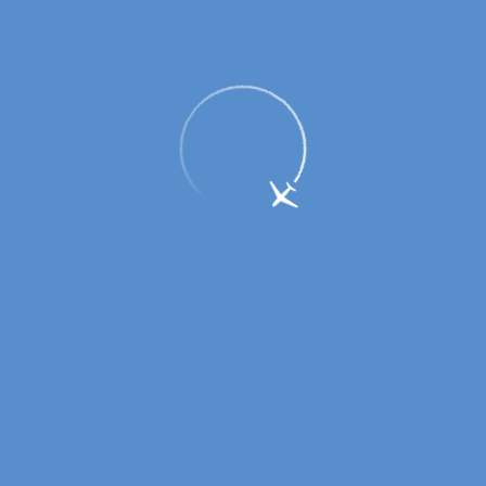
Авиакомпания «Оренбуржье»
намерена приступить к выполнению
рейсов на Соловки в мае 2017 года