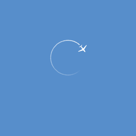
Более полумиллиона пассажиров
обслужено в аэропорту г. Оренбурга в
сезон летней навигации