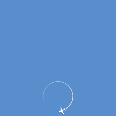
ОАО Авиакомпания «Уральские
авиалинии» открывает авиаперелеты
из Оренбурга в Республику
Таджикистан и Санкт-Петербург