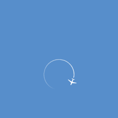
Авиакомпаниям
Характеристика аэродрома
Характеристика терминала
Координация расписания
Прейскурант, Типовые договоры
Поставщики бортпитания
Контакты