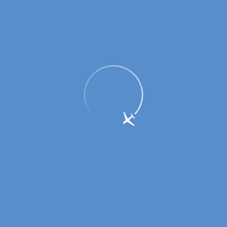
Аэропорт Оренбург вновь преодолел
планку в 1 миллион пассажиров по
итогам 2024 года