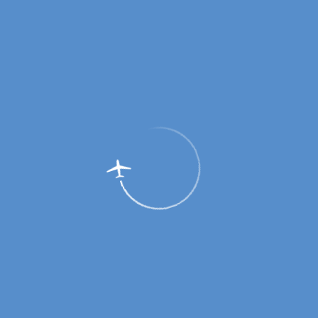
Онлайн-табло
Вылет
Прилет
расписание
8 авг
9 авг