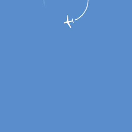
ревозчик несет ответственность за утрату, недостачу или повре
братиться к сотруднику, который находится в аэровокзале за ст
перевозочные документы (посадочный талон, багажные бирки) и