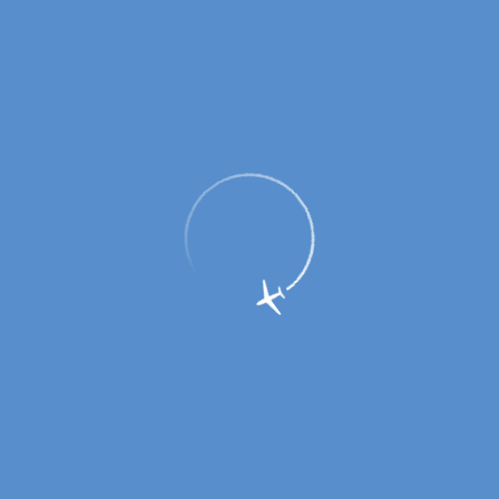
Бизнес проездной по-прежнему
актуален!