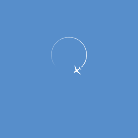
Сотрудники авиапредприятия
награждены благодарностями
Министерства образования