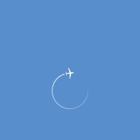
3 мин до терминала
Р2
Зона Р2