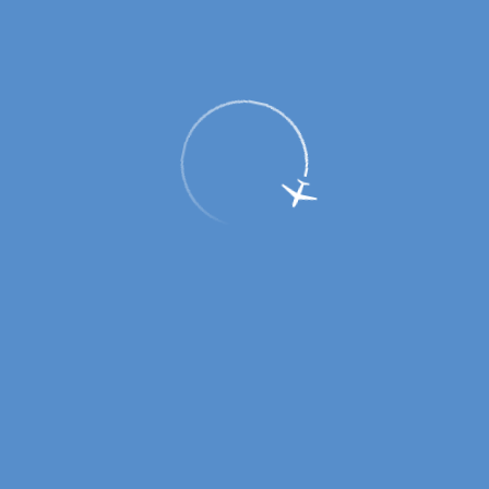
Главная
Партнерам
Об аэропорте
Аэропорт сегодня
Аэропорт сегодня
Новости
История
Прессе
Реквизиты
Раскрытие информации
Международный аэропорт «Оренбург»