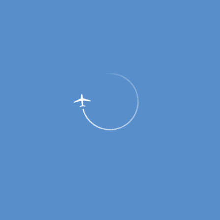
Правила
Предполетный контроль
Контроль безопасности
Пограничный контроль
Таможенный контроль
Правила перевозки багажа
Пауэрбанки в самолёте: правила провоза и
использования на борту
Полет с детьми