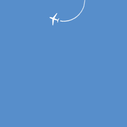
ветов: оптимальная температура, влажность и освещение, - бл
 механизм выдачи автомата обеспечивает свободу выбора товара