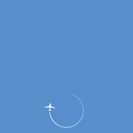
Пассажирам
Партнерам
Пассажирам
Партнерам
EN
Меню
Главная
Об аэропорте
Новости